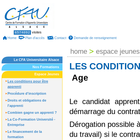
Skip
to
content.
|
Skip
to
Sections
Personal
visites
6574092
tools
navigation
Home
Plan d'accès
Contact
Demande de renseignement
>
home
espace jeunes
Le CFA Universitaire Alsace
LES CONDITIO
Nos Formations
Espace Jeunes
Age
Les conditions pour être
apprenti
Procédure d'inscription
Le candidat appren
Droits et obligations de
l'apprenti
démarrage du contrat
Combien gagne un apprenti ?
La Co-Formation Université -
Dérogation possible à
Entreprise
Le financement de la
du travail) si le contra
formation