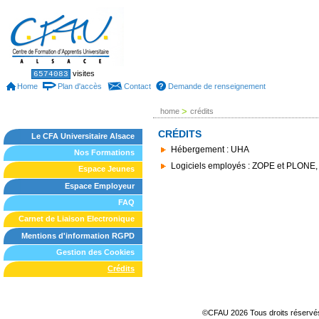
Skip
to
content.
|
Skip
to
Sections
Personal
visites
6574083
tools
navigation
Home
Plan d'accès
Contact
Demande de renseignement
>
home
crédits
CRÉDITS
Le CFA Universitaire Alsace
Hébergement : UHA
Nos Formations
Logiciels employés : ZOPE et PLONE,
Espace Jeunes
Espace Employeur
FAQ
Carnet de Liaison Electronique
Mentions d'information RGPD
Gestion des Cookies
Crédits
©CFAU 2026 Tous droits réserv