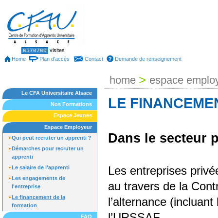
Skip
to
content.
|
Skip
to
Sections
Personal
visites
6570760
tools
navigation
Home
Plan d'accès
Contact
Demande de renseignement
>
home
espace emplo
Le CFA Universitaire Alsace
LE FINANCEME
Nos Formations
Espace Jeunes
Espace Employeur
Dans le secteur p
Qui peut recruter un apprenti ?
Démarches pour recruter un
apprenti
Les entreprises privé
Le salaire de l'apprenti
Les engagements de
au travers de la Contr
l'entreprise
Le financement de la
l’alternance (incluant
formation
l’URSSAF.
FAQ