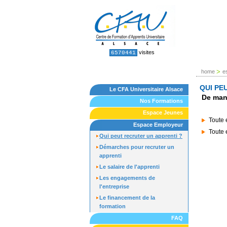
Skip
to
content.
|
Skip
to
Sections
Personal
visites
6570441
tools
navigation
>
home
e
QUI PE
Le CFA Universitaire Alsace
De mani
Nos Formations
Espace Jeunes
Toute e
Espace Employeur
Toute 
Qui peut recruter un apprenti ?
Démarches pour recruter un
apprenti
Le salaire de l'apprenti
Les engagements de
l'entreprise
Le financement de la
formation
FAQ