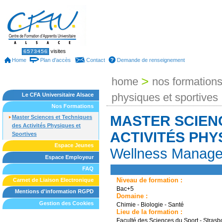
Skip
to
content.
|
Skip
to
Sections
Personal
visites
6573456
tools
navigation
Home
Plan d'accès
Contact
Demande de renseignement
>
home
nos formation
physiques et sportives
Le CFA Universitaire Alsace
Nos Formations
MASTER SCIEN
Master Sciences et Techniques
des Activités Physiques et
ACTIVITÉS PHY
Sportives
Espace Jeunes
Wellness Manag
Espace Employeur
FAQ
Niveau de formation :
Carnet de Liaison Electronique
Bac+5
Mentions d'information RGPD
Domaine :
Gestion des Cookies
Chimie - Biologie - Santé
Lieu de la formation :
Faculté des Sciences du Sport - Strasb