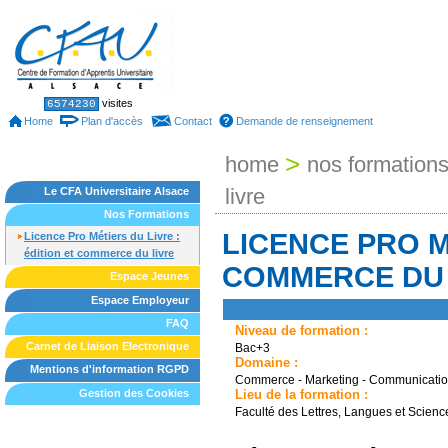
Skip
to
content.
|
Skip
to
Sections
Personal
visites
6574230
tools
navigation
Home
Plan d'accès
Contact
Demande de renseignement
>
home
nos formation
livre
Le CFA Universitaire Alsace
Nos Formations
LICENCE PRO M
Licence Pro Métiers du Livre :
édition et commerce du livre
COMMERCE DU 
Espace Jeunes
Espace Employeur
FAQ
Niveau de formation :
Carnet de Liaison Electronique
Bac+3
Domaine :
Mentions d'information RGPD
Commerce - Marketing - Communicati
Gestion des Cookies
Lieu de la formation :
Faculté des Lettres, Langues et Scie