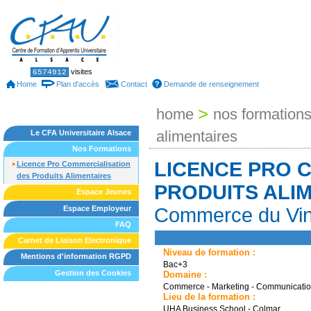
Skip
to
content.
|
Skip
to
Sections
Personal
visites
6574912
tools
navigation
Home
Plan d'accès
Contact
Demande de renseignement
>
home
nos formation
alimentaires
Le CFA Universitaire Alsace
Nos Formations
LICENCE PRO 
Licence Pro Commercialisation
des Produits Alimentaires
PRODUITS ALI
Espace Jeunes
Espace Employeur
Commerce du Vi
FAQ
Carnet de Liaison Electronique
Niveau de formation :
Mentions d'information RGPD
Bac+3
Gestion des Cookies
Domaine :
Commerce - Marketing - Communicati
Lieu de la formation :
UHA Business School - Colmar