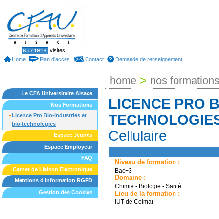
Skip
to
content.
|
Skip
to
Sections
Personal
visites
6574018
tools
navigation
Home
Plan d'accès
Contact
Demande de renseignement
>
home
nos formation
Le CFA Universitaire Alsace
LICENCE PRO B
Nos Formations
TECHNOLOGIE
Licence Pro Bio-industries et
bio-technologies
Cellulaire
Espace Jeunes
Espace Employeur
FAQ
Niveau de formation :
Carnet de Liaison Electronique
Bac+3
Domaine :
Mentions d'information RGPD
Chimie - Biologie - Santé
Gestion des Cookies
Lieu de la formation :
IUT de Colmar