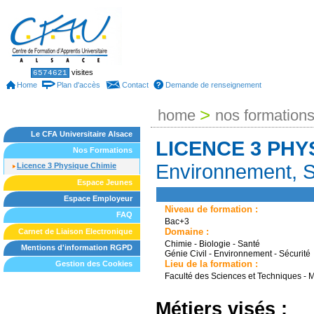
Skip
to
content.
|
Skip
to
Sections
Personal
visites
6574621
tools
navigation
Home
Plan d'accès
Contact
Demande de renseignement
>
home
nos formation
Le CFA Universitaire Alsace
LICENCE 3 PHY
Nos Formations
Environnement, S
Licence 3 Physique Chimie
Espace Jeunes
Espace Employeur
Niveau de formation :
FAQ
Bac+3
Domaine :
Carnet de Liaison Electronique
Chimie - Biologie - Santé
Mentions d'information RGPD
Génie Civil - Environnement - Sécurité
Lieu de la formation :
Gestion des Cookies
Faculté des Sciences et Techniques - 
Métiers visés :