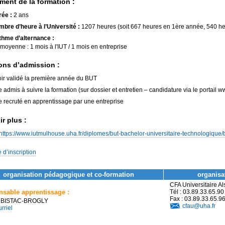
ment de la formation :
ée :
2 ans
bre d’heure à l’Université :
1207 heures (soit 667 heures en 1ère année, 540 h
hme d’alternance :
moyenne : 1 mois à l'IUT / 1 mois en entreprise
ons d’admission :
ir validé la première année du BUT
e admis à suivre la formation (sur dossier et entretien – candidature via le portail 
e recruté en apprentissage par une entreprise
r plus :
https://www.iutmulhouse.uha.fr/diplomes/but-bachelor-universitaire-technologique
 d’inscription
organisation pédagogique et co-formation
organisat
CFA Universitaire A
sable apprentissage :
Tél : 03.89.33.65.90
Fax : 03.89.33.65.9
e BISTAC-BROGLY
cfau@uha.fr
rriel