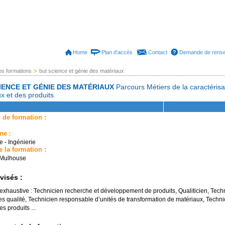
Home
Plan d'accès
Contact
Demande de rens
>
os formations
but science et génie des matériaux
IENCE ET GÉNIE DES MATÉRIAUX
Parcours Métiers de la caractérisat
x et des produits
 de formation :
ne :
e - Ingénierie
e la formation :
 Mulhouse
visés :
 exhaustive : Technicien recherche et développement de produits, Qualiticien, Techn
ces qualité, Technicien responsable d’unités de transformation de matériaux, Techni
s produits ...