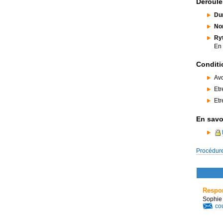
Déroule
Dur
Nom
Ryt
En 
Conditi
Avo
Etr
Etr
En savoi
Procédure
Respon
Sophi
cou