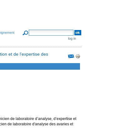
search site
eignement
advanced search…
log in
ion et de l’expertise des
Document
Actions
icien de laboratoire d’analyse, d’expertise et
cien de laboratoire d'analyse des avaries et