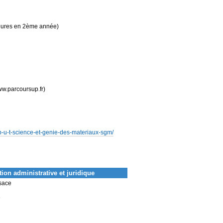
eures en 2ème année)
www.parcoursup.fr)
/b-u-t-science-et-genie-des-materiaux-sgm/
ion administrative et juridique
lsace
6