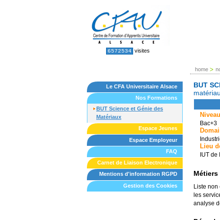
Skip
to
content.
|
Skip
to
Sections
Personal
visites
6572534
tools
navigation
>
home
n
BUT SC
Le CFA Universitaire Alsace
matériau
Nos Formations
BUT Science et Génie des
Niveau
Matériaux
Bac+3
Espace Jeunes
Domai
Industri
Espace Employeur
Lieu d
FAQ
IUT de
Carnet de Liaison Electronique
Métiers 
Mentions d'information RGPD
Gestion des Cookies
Liste non
les servi
analyse de