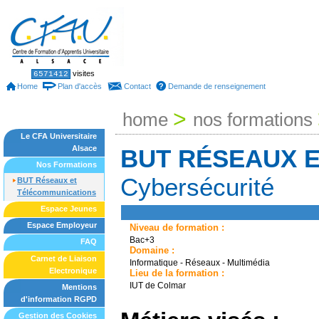
Skip
to
content.
|
Skip
to
Sections
Personal
visites
6571412
tools
navigation
Home
Plan d'accès
Contact
Demande de renseignement
>
home
nos formations
Le CFA Universitaire
Alsace
BUT RÉSEAUX 
Nos Formations
Cybersécurité
BUT Réseaux et
Télécommunications
Espace Jeunes
Espace Employeur
Niveau de formation :
Bac+3
FAQ
Domaine :
Carnet de Liaison
Informatique - Réseaux - Multimédia
Electronique
Lieu de la formation :
IUT de Colmar
Mentions
d'information RGPD
Gestion des Cookies