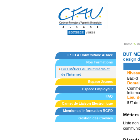
Skip
to
content.
|
Skip
to
Sections
Personal
visites
6573857
tools
navigation
>
home
n
BUT MÉ
Le CFA Universitaire Alsace
design d
Nos Formations
BUT Métiers du Multimédia et
Niveau
de l'Internet
Bac+3
Espace Jeunes
Domai
Commer
Espace Employeur
Informa
FAQ
Lieu d
IUT de
Carnet de Liaison Electronique
Mentions d'information RGPD
Métiers 
Gestion des Cookies
Liste non
community