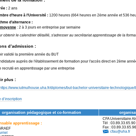
ment de la formation :
ée :
2 ans
bre d’heure à l’Université :
1200 heures (664 heures en 2ème année et 536 he
hme d’alternance :
 moyenne
: 2 à 3 jours en entreprise par semaine
r obtenir le calendrier détaillé, s'adresser au secrétariat apprentissage de la forma
ons d’admission :
ir validé la première année du BUT
didature auprès de l'établissement de formation pour l'accès direct en 2ème anné
e recruté en apprentissage par une entreprise
r plus :
https://www.iutmulhouse.uha.fr/diplomes/but-bachelor-universitaire-technologique/b
 d’inscription
organisation pédagogique et co-formation
organisat
CFA Universitaire A
sable apprentissage :
Tél : 03.89.33.65.90
Fax : 03.89.33.65.9
 GRAEF
cfau@uha.fr
rriel