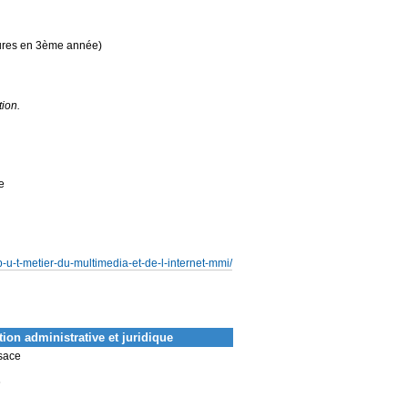
ures en 3ème année)
tion.
e
-u-t-metier-du-multimedia-et-de-l-internet-mmi/
ion administrative et juridique
lsace
6