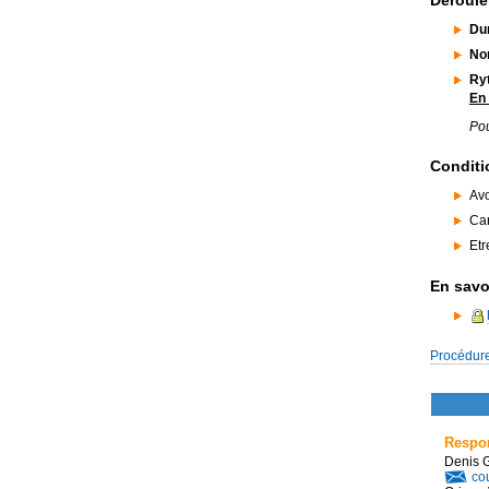
Déroule
Dur
Nom
Ryt
En
Pou
Conditi
Avo
Can
Etr
En savoi
Procédure
Respon
Denis
cou