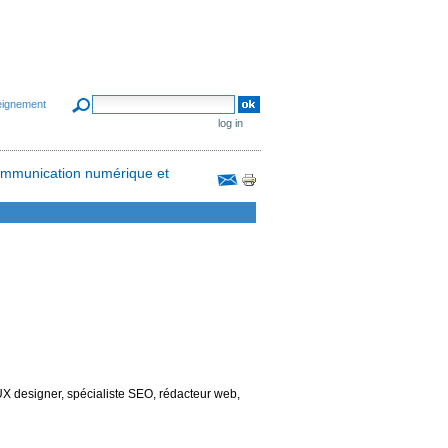
search site
eignement
advanced search…
log in
ommunication numérique et
Document
Actions
UX designer, spécialiste SEO, rédacteur web,