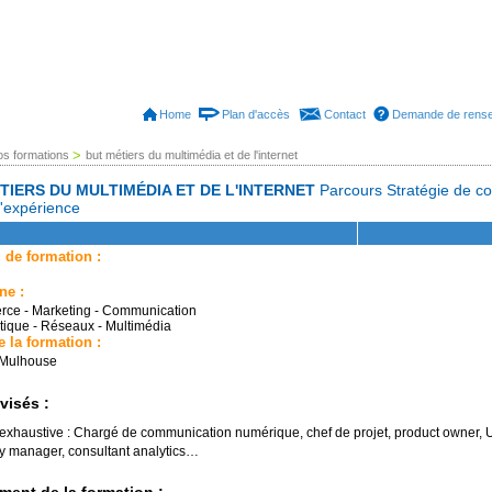
Home
Plan d'accès
Contact
Demande de rens
>
os formations
but métiers du multimédia et de l'internet
TIERS DU MULTIMÉDIA ET DE L'INTERNET
Parcours Stratégie de c
'expérience
 de formation :
ne :
ce - Marketing - Communication
tique - Réseaux - Multimédia
e la formation :
 Mulhouse
visés :
 exhaustive : Chargé de communication numérique, chef de projet, product owner, 
 manager, consultant analytics…