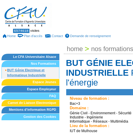
Skip
to
content.
|
Skip
to
Sections
Personal
visites
6574618
tools
navigation
Home
Plan d'accès
Contact
Demande de renseignement
>
home
nos formation
Le CFA Universitaire Alsace
BUT GÉNIE EL
Nos Formations
INDUSTRIELLE
BUT Génie Electrique et
Informatique Industrielle
l'énergie
Espace Jeunes
Espace Employeur
FAQ
Niveau de formation :
Carnet de Liaison Electronique
Bac+3
Domaine :
Mentions d'information RGPD
Génie Civil - Environnement - Sécurité
Gestion des Cookies
Industrie - Ingénierie
Informatique - Réseaux - Multimédia
Lieu de la formation :
IUT de Mulhouse