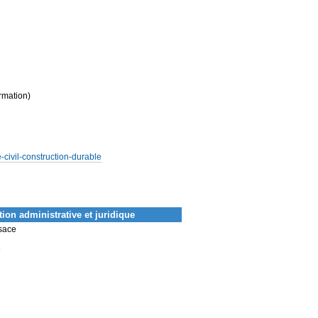
ormation)
e-civil-construction-durable
ion administrative et juridique
lsace
6