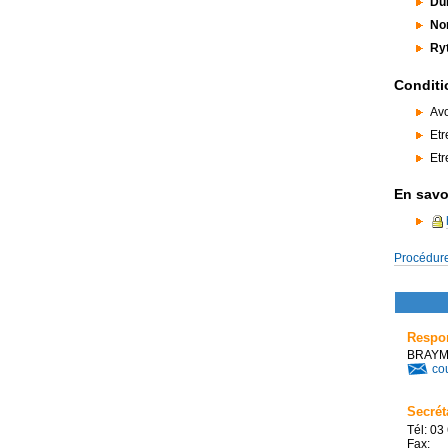
Dur
Nom
Ryt
Conditi
Avo
Etr
Etr
En savoi
Procédure
Respon
BRAYM
cou
Secrét
Tél: 03
Fax: