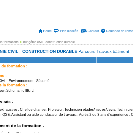
Home
Plan d'accès
Contact
Demande de rens
>
os formations
but génie civil - construction durable
NIE CIVIL - CONSTRUCTION DURABLE
Parcours Travaux bâtiment
 de formation :
ne :
ivil - Environnement - Sécurité
e la formation :
ert Schuman d'Illkirch
visés :
 exhaustive : Chef de chantier, Projeteur, Technicien études/métrés/devis, Technici
n QSE, Assistant ou aide conducteur de travaux... Après 2 ou 3 ans d’expérience : 
ment de la formation :