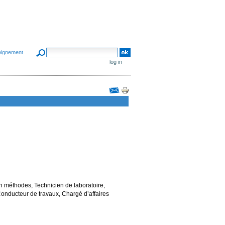
search site
eignement
advanced search…
log in
Document
Actions
en méthodes, Technicien de laboratoire,
Conducteur de travaux, Chargé d’affaires