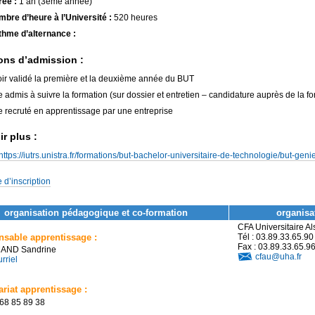
ée :
1 an (3ème année)
bre d’heure à l’Université :
520 heures
hme d’alternance :
ons d’admission :
ir validé la première et la deuxième année du BUT
e admis à suivre la formation (sur dossier et entretien – candidature auprès de la f
e recruté en apprentissage par une entreprise
r plus :
https://iutrs.unistra.fr/formations/but-bachelor-universitaire-de-technologie/but-geni
 d’inscription
organisation pédagogique et co-formation
organisat
CFA Universitaire A
sable apprentissage :
Tél : 03.89.33.65.90
Fax : 03.89.33.65.9
AND Sandrine
cfau@uha.fr
rriel
ariat apprentissage :
 68 85 89 38