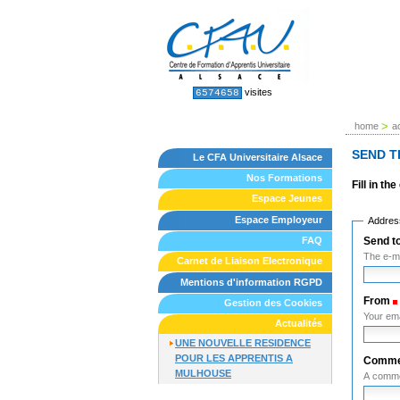
Skip
to
content.
|
Skip
to
Sections
Personal
visites
6574658
tools
navigation
>
home
a
SEND T
Le CFA Universitaire Alsace
Nos Formations
Fill in t
Espace Jeunes
Espace Employeur
Address
Send t
FAQ
The e-ma
Carnet de Liaison Electronique
Mentions d'information RGPD
From
Gestion des Cookies
Your ema
Actualités
UNE NOUVELLE RESIDENCE
POUR LES APPRENTIS A
Comme
MULHOUSE
A commen