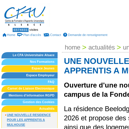
Skip
to
content.
|
Skip
to
Sections
Personal
visites
6574831
tools
navigation
Home
Plan d'accès
Contact
Demande de renseignement
>
>
home
actualités
un
Le CFA Universitaire Alsace
UNE NOUVELLE
Nos Formations
APPRENTIS A 
Espace Jeunes
Espace Employeur
FAQ
Ouverture d'une no
Carnet de Liaison Electronique
campus de la Fonde
Mentions d'information RGPD
Gestion des Cookies
La résidence Beelodge
Actualités
UNE NOUVELLE RESIDENCE
2026 et propose des 
POUR LES APPRENTIS A
MULHOUSE
ainsi que des logemen