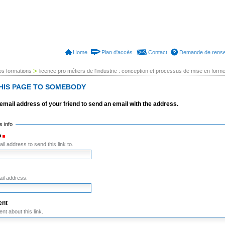
Home
Plan d'accès
Contact
Demande de rens
>
os formations
licence pro métiers de l'industrie : conception et processus de mise en form
HIS PAGE TO SOMEBODY
he email address of your friend to send an email with the address.
 info
o
(Required)
il address to send this link to.
(Required)
il address.
nt
t about this link.