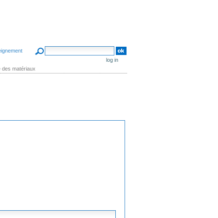
search site
eignement
advanced search…
log in
e des matériaux