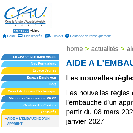
Skip
to
content.
|
Skip
to
Sections
Personal
visites
6574836
tools
navigation
Home
Plan d'accès
Contact
Demande de renseignement
>
>
home
actualités
ai
Le CFA Universitaire Alsace
AIDE A L'EMBA
Nos Formations
Espace Jeunes
Les nouvelles règle
Espace Employeur
FAQ
Les nouvelles règles 
Carnet de Liaison Electronique
Mentions d'information RGPD
l'embauche d'un appre
Gestion des Cookies
partir du 08 mars 202
Actualités
AIDE A L'EMBAUCHE D'UN
janvier 2027 :
APPRENTI